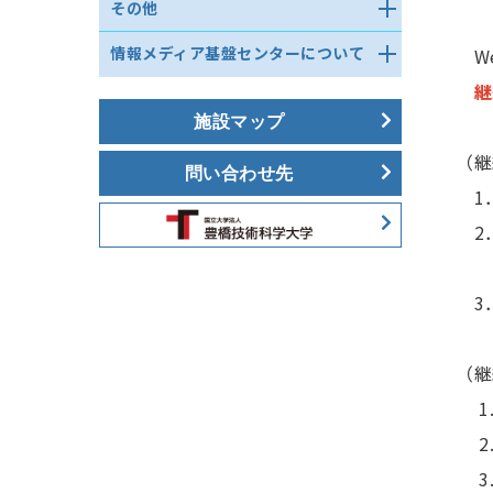
研究室ネットワーク立ち上げ関連
印刷トラブルシューティング
共通サーバに関するFAQ
研究データ管理ストレージシステ
その他
情報セキュリティポリシー自己点
メールシステム更新に伴う注意事
手続き
ム
検･自己評価結果
項（2019年）
DNSサーバ
その他サービスを使う
サブネット接続の手引き
情報メディア基盤センターについて
We
令和７年度 情報セキュリティポリ
メールサーバ
テレビ会議 利用方法
ルーティングサービス
シー自己点検
継
センター概要
ウェブサーバ
各種申込
ネットワーク利用に関するFAQ
沿革
施設マップ
Webサーバ（MovableType）
各種申請方法
組織図・スタッフ
（継
文書
問い合わせ先
施設紹介
1．
2．
「O
3．
（継
1.
2.
3.