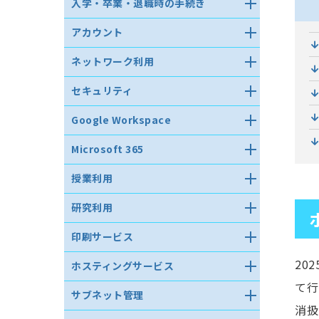
入学・卒業・退職時の手続き
新入生への重要なお知らせ
アカウント
退職・転任教職員および卒業・修
パスワード復旧用メールアドレス
了学生の方へお知らせ
ネットワーク利用
の登録
ネットワークへの接続
ワンタイムパスワードアプリの登
セキュリティ
録
無線LAN
アンチウイルスソフト
マトリクスコードの取得
Google Workspace
eduroam JP
インストール方法（Windows）
パスワードの初期化
Google Workspace for
VPN 接続サービス
Microsoft 365
インストール方法（MacOS）
Education Plus
多要素認証の設定（2026年）
ネットワーク利用上の注意
Microsoft包括ライセンスについて
インストール方法（Linux）
G suite終身メールアドレスのアカ
授業利用
パスワードリセット用メールアド
ファイル交換ソフト使用時の著作
ウント停止
レス登録
Microsoft包括ライセンスよくある
アンインストール方法
権侵害について
設備情報
質問と回答
（Windows）
メールを使う
研究利用
eduroamゲストアカウントの発行
教育用端末情報
Azure Dev Tools for Teaching
アンインストール方法（MacOS）
Webメールの使い方（Gmail）
研究する
印刷サービス
利用する前に
アンインストール方法（Linux）
アプリの使い方（Gmail）
研究利用の申請・登録
印刷サービス内容
教育用端末の使い方
20
ホスティングサービス
インシデント報告
Thunderbird によるメールシステ
MATLABライセンス
ムの使い方（Gmail）
印刷方法
持ち込みPCを使っての教室利用
遠隔操作ソフトウェア・プロキシ
て行
ホスティングサービス(共通サーバ)
研究用アプリケーションの仮想化
サブネット管理
ソフトウェアの利用禁止の徹底に
Outlook for Office 365 によるメ
印刷枚数について
の利用について
トラブルシューティング
実験
ついて
消扱
ールシステムの使い方（Gmail）