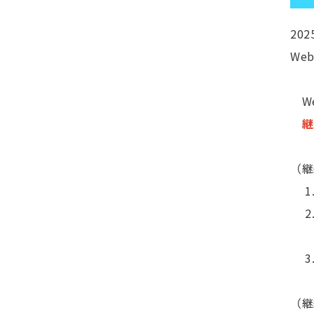
20
We
We
継
（継
1.
2.
「O
3.
（継