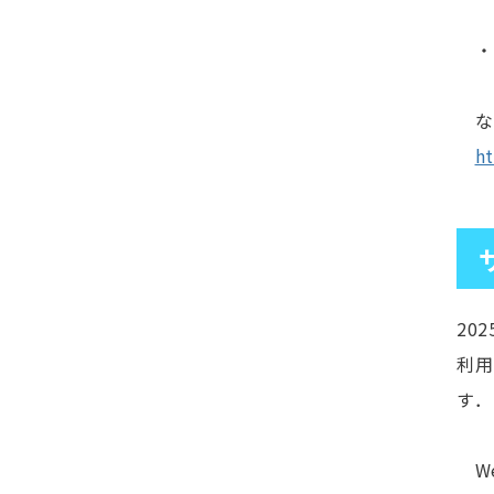
「
・ 
なお
ht
20
利用
す．
We