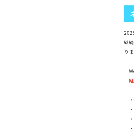
20
継続
りま
We
継
・ 
・ 
・ 
・ 