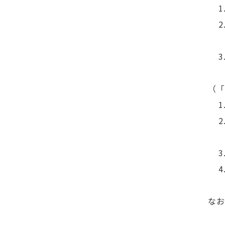
1.
2.
「
3.
（「
1.
2.
（ユ
3.
4.
なお